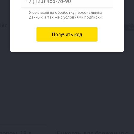
Доставка за 1₽ !
Я согласен на
обработку персональных
данных
, а так же с условиями подписки.
★СВЦ★
Тов
вором, 18 л
Емкость для брожения с