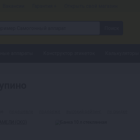
Вакансии
Гарантия +
Открыть свой магазин
ные аппараты
Конструктор этикеток
Калькуляторы
упино
ые
подешевле
подороже
высокий рейтинг
по скидке