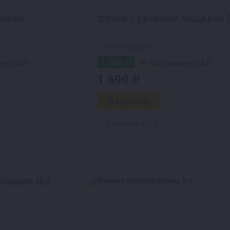
янная
Фляг
нет отзывов
1 656 ₽
по
1 690 ₽
Доставка за 1₽ !