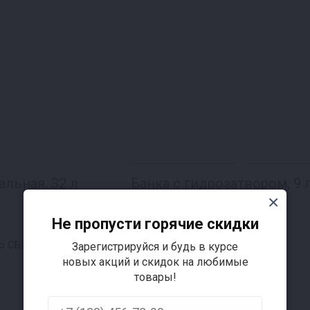
льная, 32 л
Банка с гидрозатвором, 9 
Не пропусти горячие скидки
5 отзывов
1 176 ₽
по
Зарегистрируйся и будь в курсе
новых акций и скидок на любимые
1 200 ₽
товары!