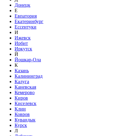
Донецк
Е
Евпатория
Екатеринбург
Ессентуки
И
Ижевск
Ирбит
Иркутск
Й
Йошкар-Ола
К
Казань
Калининград
Калуга
Каневская
Кемерово
Киров
Киселевск
Клин
Ковров
Кувандык
Курск
Л