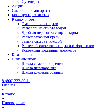
Сувениры
Акции
Самогонные аппараты
Конструктор этикеток
Калькуляторы
Cмешивание спиртов
Разбавление спирта водой
Дробная перегонка спирта сырца
Расчет сахарной браги
Замена сахара глюкозой
Расчет абсолютного спирта и отбора голов
Коррекция показаний ареометра
База знаний
Онлайн-школа
Школа самогоноварения
Школа пивоварения
Школа консервирования
8 (800) 222-80-11
Главная
»
Каталог
»
Пивоварение
»