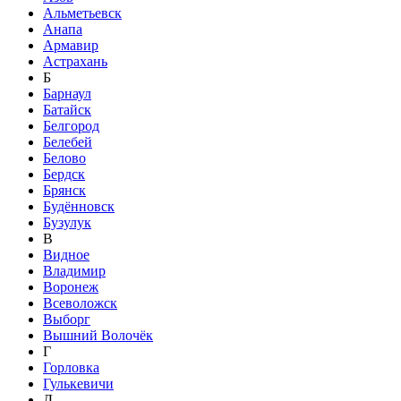
Альметьевск
Анапа
Армавир
Астрахань
Б
Барнаул
Батайск
Белгород
Белебей
Белово
Бердск
Брянск
Будённовск
Бузулук
В
Видное
Владимир
Воронеж
Всеволожск
Выборг
Вышний Волочёк
Г
Горловка
Гулькевичи
Д