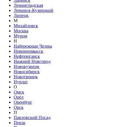
Лабинск
Ленинградская
Ленинск-Кузнецкий
Липецк
М
Михайловск
Москва
Муром
Н
Набережные Челны
Невинномысск
Нефтеюганск
Нижний Новгород
Новокузнецк
Новосибирск
Новотроицк
Нурлат
О
Омск
Орёл
Оренбург
Орск
П
Павловский Посад
Пенза