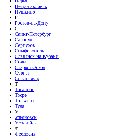
Пермь
Петропавловск
Пушкино
Р
Ростов-на-Дону
С
Санкт-Петербург
Сарапул
Серпухов
Симферополь
Славянск-на-Кубани
Сочи
Старый Оскол
Сургут
Сыктывкар
Т
Таганрог
Тверь
Тольятти
Тула
У
Ульяновск
Уссурийск
Ф
Феодосия