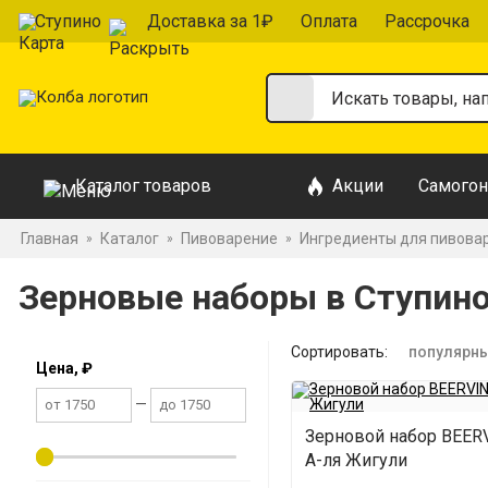
Ступино
Доставка за 1₽
Оплата
Рассрочка
Каталог товаров
Акции
Самогон
Главная
Каталог
Пивоварение
Ингредиенты для пивова
»
»
»
Зерновые наборы в Ступин
Сортировать:
популярн
Цена, ₽
—
Зерновой набор BEE
А-ля Жигули