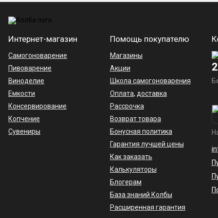
Интернет-магазин
Помощь покупателю
К
Самогоноварение
Магазины
2
Пивоварение
Акции
Виноделие
Школа самогоноварения
Б
Емкости
Оплата
,
доставка
Консервирование
Рассрочка
Копчение
Возврат товара
Сувениры
Бонусная политика
Н
Гарантия лучшей цены
i
Как заказать
П
Калькуляторы
П
Блогерам
П
База знаний Колбы
Расширенная гарантия