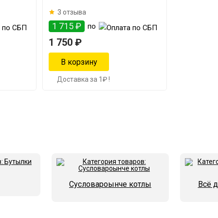
3 отзыва
1 715 ₽
по
1 750 ₽
Доставка за 1₽ !
Сусловароынче котлы
Всё 