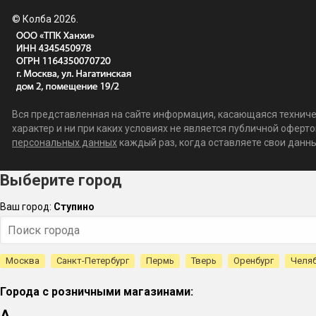
© Колба 2026.
Вся представленная на сайте информация, касающаяся техничес
характер и ни при каких условиях не является публичной офер
персональных данных
каждый раз, когда оставляете свои данные
Выберите город
Ваш город:
Ступино
Москва
Санкт-Петербург
Пермь
Тверь
Оренбург
Челя
Города с розничными магазинами:
А