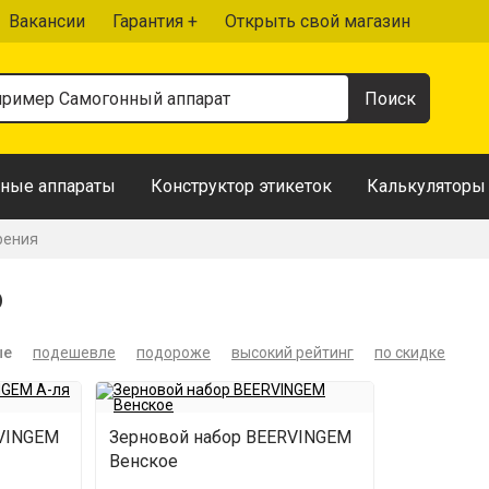
Вакансии
Гарантия +
Открыть свой магазин
ные аппараты
Конструктор этикеток
Калькуляторы
рения
о
ые
подешевле
подороже
высокий рейтинг
по скидке
RVINGEM
Зерновой набор BEERVINGEM
Венское