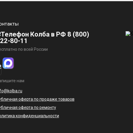
онтакты
8 (800)
22-80-11
есплатно по всей России
апишите нам
nfo@kolba.ru
убличная оферта по продаже товаров
убличная оферта по ремонту
олитика конфиденциальности