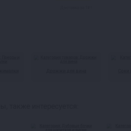
Доставка за 1₽ !
жималки
Дрожжи для вина
Соки 
ы, также интересуется: