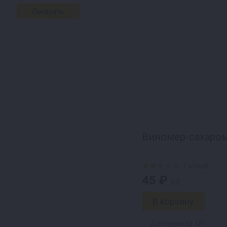
Виномер-сахаро
1 отзыв
45 ₽
69
Доставка за 1₽ !