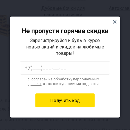
Дубовые бочки для
Автоклав
напитков и виски
Не пропусти горячие скидки
Зарегистрируйся и будь в курсе
новых акций и скидок на любимые
товары!
Я согласен на
обработку персональных
данных
, а так же с условиями подписки.
 пива, браги);
ле (обычно до 25%).
я приготовлением алкоголя на постоянной основе.