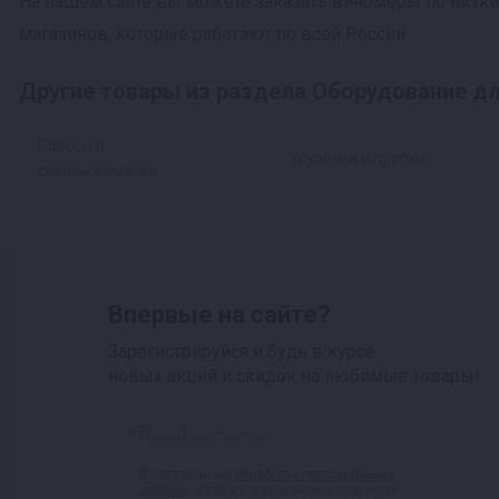
На нашем сайте вы можете заказать виномеры по низк
магазинов, которые работают по всей России.
Другие товары из раздела Оборудование д
Прессы и
Укупорки и пробки
соковыжималки
Впервые на сайте?
Зарегистрируйся и будь в курсе
новых акций и скидок на любимые товары!
Я согласен на
обработку персональных
данных
, а так же с условиями подписки.