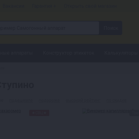
Вакансии
Гарантия +
Открыть свой магазин
ные аппараты
Конструктор этикеток
Калькуляторы
ия
Ступино
ые
подешевле
подороже
высокий рейтинг
по скидке
★СВЦ★
Тов