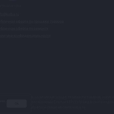
апишите нам
nfo@kolba.ru
убличная оферта по продаже товаров
убличная оферта по ремонту
олитика конфиденциальности
ких характеристик, наличия на складе, стоимости товаров, носи
ами,
той, определяемой положениями Статьи 437 (2) Гражданского коде
Ok
 в любой форме обратной связи на сайте kolba.ru.