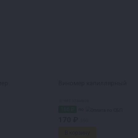
мер
Виномер капиллярный
нет отзывов
166 ₽
по
170 ₽
199