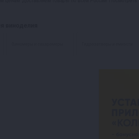
им ценам. Доставляем товары по всей России. Посмотрет
ля виноделия
Виномеры и сахаромеры
Гидрозатворы и емкости