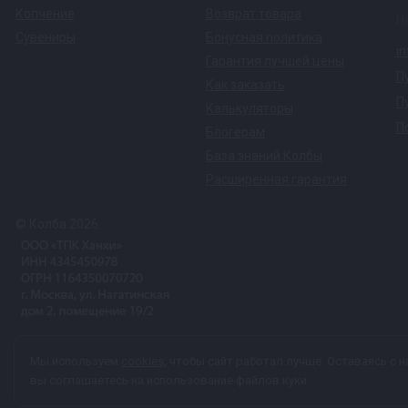
Копчение
Возврат товара
Н
Сувениры
Бонусная политика
i
Гарантия лучшей цены
П
Как заказать
П
Калькуляторы
П
Блогерам
База знаний Колбы
Расширенная гарантия
© Колба 2026.
Вся представленная на сайте информация, касающаяся техничес
Мы используем
cookies
, чтобы сайт работал лучше. Оставаясь с н
характер и ни при каких условиях не является публичной офер
вы соглашаетесь на использование файлов куки.
персональных данных
каждый раз, когда оставляете свои данные