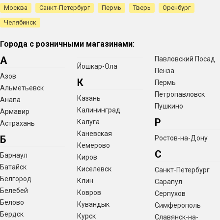
Москва
Санкт-Петербург
Пермь
Тверь
Оренбург
Челябинск
Города с розничными магазинами:
А
Павловский Посад
Йошкар-Ола
Пенза
Азов
К
Пермь
Альметьевск
Петропавловск
Казань
Анапа
Пушкино
Калининград
Армавир
Р
Калуга
Астрахань
Каневская
Б
Ростов-на-Дону
Кемерово
С
Барнаул
Киров
Батайск
Киселевск
Санкт-Петербург
Белгород
Клин
Сарапул
Белебей
Ковров
Серпухов
Белово
Кувандык
Симферополь
Бердск
Курск
Славянск-на-