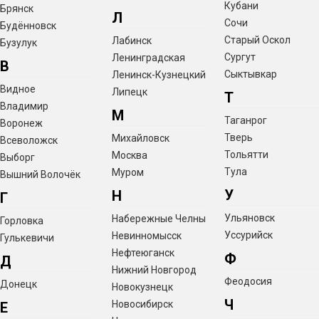
Кубани
Брянск
Л
Сочи
Будённовск
Старый Оскол
Лабинск
Бузулук
Сургут
Ленинградская
В
Сыктывкар
Ленинск-Кузнецкий
Видное
Липецк
Т
Владимир
М
Таганрог
Воронеж
Тверь
Михайловск
Всеволожск
Тольятти
Москва
Выборг
Тула
Муром
Вышний Волочёк
У
Н
Г
Ульяновск
Набережные Челны
Горловка
Уссурийск
Невинномысск
Гулькевичи
Нефтеюганск
Ф
Д
Нижний Новгород
Феодосия
Донецк
Новокузнецк
Ч
Новосибирск
Е