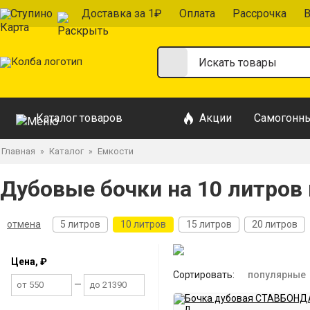
Ступино
Доставка за 1₽
Оплата
Рассрочка
В
Каталог товаров
Акции
Самогонны
Главная
Каталог
Емкости
»
»
Дубовые бочки на 10 литров 
отмена
5 литров
10 литров
15 литров
20 литров
Цена, ₽
Сортировать:
популярные
—