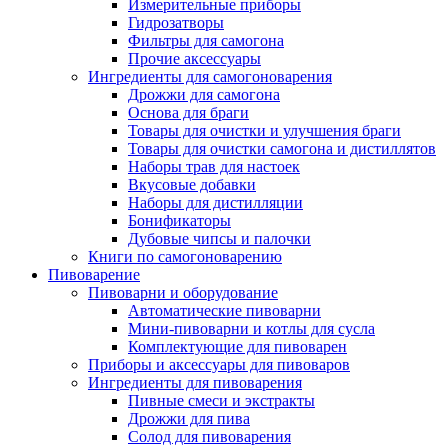
Измерительные приборы
Гидрозатворы
Фильтры для самогона
Прочие аксессуары
Ингредиенты для самогоноварения
Дрожжи для самогона
Основа для браги
Товары для очистки и улучшения браги
Товары для очистки самогона и дистиллятов
Наборы трав для настоек
Вкусовые добавки
Наборы для дистилляции
Бонификаторы
Дубовые чипсы и палочки
Книги по самогоноварению
Пивоварение
Пивоварни и оборудование
Автоматические пивоварни
Мини-пивоварни и котлы для сусла
Комплектующие для пивоварен
Приборы и аксессуары для пивоваров
Ингредиенты для пивоварения
Пивные смеси и экстракты
Дрожжи для пива
Солод для пивоварения