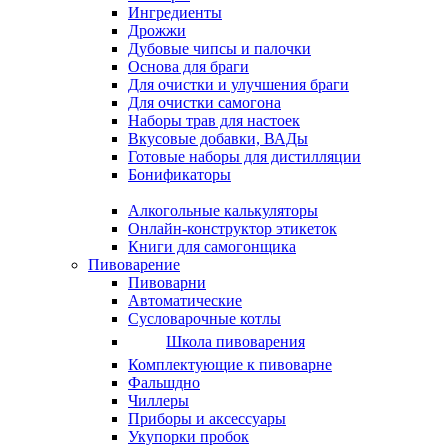
Ингредиенты
Дрожжи
Дубовые чипсы и палочки
Основа для браги
Для очистки и улучшения браги
Для очистки самогона
Наборы трав для настоек
Вкусовые добавки, ВАДы
Готовые наборы для дистилляции
Бонификаторы
Алкогольные калькуляторы
Онлайн-конструктор этикеток
Книги для самогонщика
Пивоварение
Пивоварни
Автоматические
Сусловарочные котлы
Школа пивоварения
Комплектующие к пивоварне
Фальшдно
Чиллеры
Приборы и аксессуары
Укупорки пробок