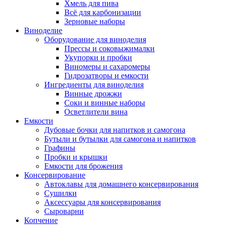
Хмель для пива
Всё для карбонизации
Зерновые наборы
Виноделие
Оборудование для виноделия
Прессы и соковыжималки
Укупорки и пробки
Виномеры и сахаромеры
Гидрозатворы и емкости
Ингредиенты для виноделия
Винные дрожжи
Соки и винные наборы
Осветлители вина
Емкости
Дубовые бочки для напитков и самогона
Бутыли и бутылки для самогона и напитков
Графины
Пробки и крышки
Емкости для брожения
Консервирование
Автоклавы для домашнего консервирования
Сушилки
Аксессуары для консервирования
Сыроварни
Копчение