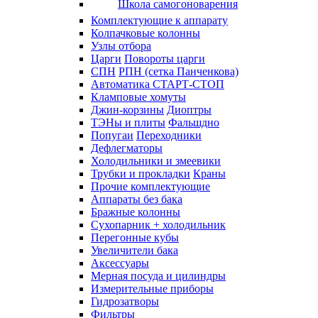
Школа самогоноварения
Комплектующие к аппарату
Колпачковые колонны
Узлы отбора
Царги
Повороты царги
СПН
РПН (сетка Панченкова)
Автоматика СТАРТ-СТОП
Кламповые хомуты
Джин-корзины
Диоптры
ТЭНы и плиты
Фальшдно
Попугаи
Переходники
Дефлегматоры
Холодильники и змеевики
Трубки и прокладки
Краны
Прочие комплектующие
Аппараты без бака
Бражные колонны
Сухопарник + холодильник
Перегонные кубы
Увеличители бака
Аксессуары
Мерная посуда и цилиндры
Измерительные приборы
Гидрозатворы
Фильтры